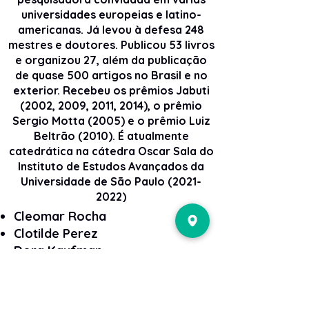
universidades europeias e latino-
americanas. Já levou à defesa 248
mestres e doutores. Publicou 53 livros
e organizou 27, além da publicação
de quase 500 artigos no Brasil e no
exterior. Recebeu os prêmios Jabuti
(2002, 2009, 2011, 2014), o prêmio
Sergio Motta (2005) e o prêmio Luiz
Beltrão (2010). É atualmente
catedrática na cátedra Oscar Sala do
Instituto de Estudos Avançados da
Universidade de São Paulo
(2021-
2022)
Cleomar Rocha
Clotilde Perez
Dora Kaufman
Nosso Conselho Editorial
Edméa Santos
Eneus Trindade
Fernando Almeida