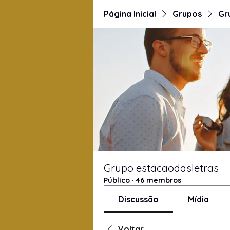
Página Inicial
Grupos
Gr
Grupo estacaodasletras
Público
·
46 membros
Discussão
Mídia
Voltar