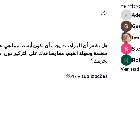
membro
Ad
Adene
Ger
be
Ste
Ro
تجربتك؟
Ver tod
17 visualizações