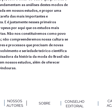
fundamentam as análises destes modos de
rada em nossos estudos, e propor uma
tarefa das mais importantes e
ea. E é justamente nesses primeiros
ropeus por aqui que os estudos mais
tas. Não nos constituiremos como povo
m; não compreenderemos nossa cultura se
res e processos que precisam de novas
nvolvimento e seriedade teórico-científica
isadora da história da moda do Brasil são
 em nossos estudos, além de oferecer
vindouras.
NOSSOS
C
CONSELHO
SOBRE
AUTO
RES
AC
EDITORIAL