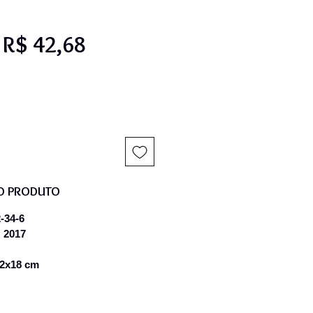
Preço
Preço
R$ 42,68
normal
promocional
O PRODUTO
-34-6
 2017
12x18 cm