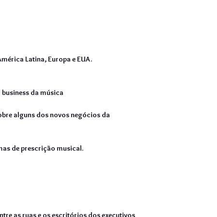
América Latina, Europa e EUA.
o business da música
bre alguns dos novos negócios da
mas de prescrição musical.
ntre as ruas e os escritórios dos executivos