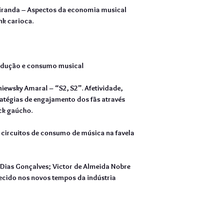
Miranda – Aspectos da economia musical
nk carioca.
rodução e consumo musical
iewsky Amaral – “S2, S2”. Afetividade,
ratégias de engajamento dos fãs através
ck gaúcho.
 circuitos de consumo de música na favela
a Dias Gonçalves; Victor de Almeida Nobre
ecido nos novos tempos da indústria