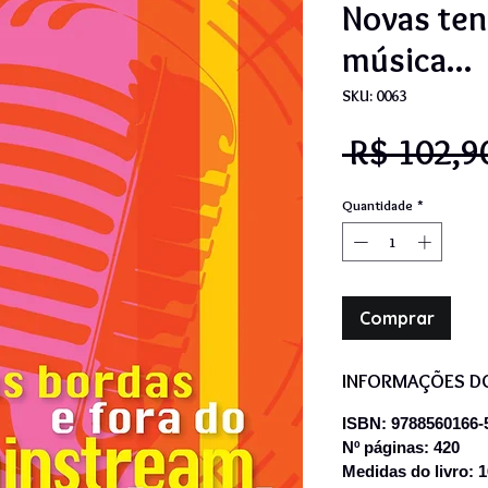
Novas ten
música...
SKU: 0063
 R$ 102,9
Quantidade
*
Comprar
INFORMAÇÕES D
ISBN: 9788560166-
Nº páginas: 420
Medidas do livro: 