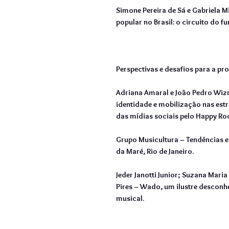
Simone Pereira de Sá e Gabriela 
popular no Brasil: o circuito do fu
Perspectivas e desafios para a p
Adriana Amaral e João Pedro Wizn
identidade e mobilização nas est
das mídias sociais pelo Happy Ro
Grupo Musicultura – Tendências e
da Maré, Rio de Janeiro.
Jeder Janotti Junior; Suzana Mari
Pires – Wado, um ilustre desconh
musical.