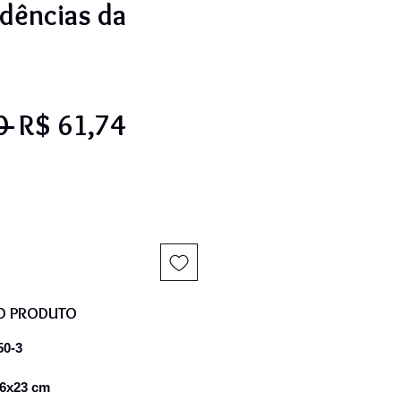
dências da
Preço
Preço
0 
R$ 61,74
normal
promocional
O PRODUTO
50-3
16x23 cm