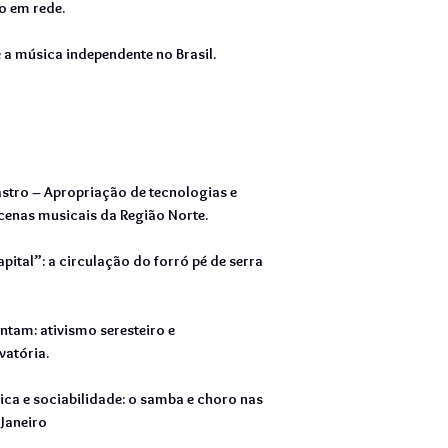
o em rede.
 a música independente no Brasil.
astro – Apropriação de tecnologias e
cenas musicais da Região Norte.
apital”: a circulação do forró pé de serra
tam: ativismo seresteiro e
vatória.
ica e sociabilidade: o samba e choro nas
 Janeiro