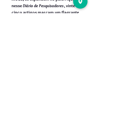
nesse
Diário
de Pesquisadores
, vinte e
cinco artigos marcam um flagrante
das pesquisas que possuem como
foco de interesses o que se tem
discutido nas universidades
INFORMAÇÕES DO
PRODUTO
ISBN: 978-85-60166-67-1
Ano de publicação: 2012
Nº páginas: 312
Medidas do livro: 21x28 cm
Peso: 1,225
PUBLIQUE
CONOSCO
NOSSOS
AUTO
RES
SOBRE