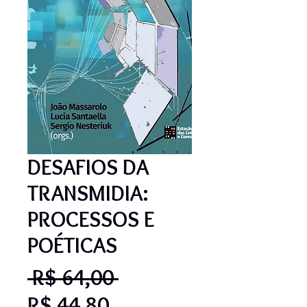
DESAFIOS DA
TRANSMIDIA:
PROCESSOS E
POÉTICAS
Preço
 R$ 64,00 
Preço
normal
R$ 44,80