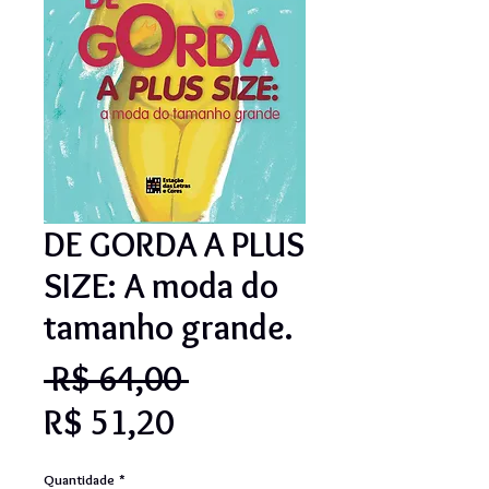
DE GORDA A PLUS
SIZE: A moda do
tamanho grande.
Preço
 R$ 64,00 
Preço
normal
R$ 51,20
promocional
Quantidade
*