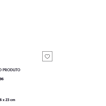
reço
O PRODUTO
96
16 x 23 cm