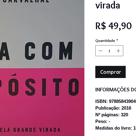
virada
P
R$ 49,90
Quantidade
*
Comprar
INFORMAÇÕES D
ISBN: 97885843904
Publicação: 2016
Nº páginas: 320
Peso: -
Medidas do livro: 