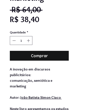
Preço
 R$ 64,00 
Preço
normal
R$ 38,40
promocional
Quantidade
*
Comprar
A inovação em discursos
publicitários:
comunicação, semiótica e
marketing
Autor:
João Batista Simon Ciaco
Neste livro apresentamos os estudos