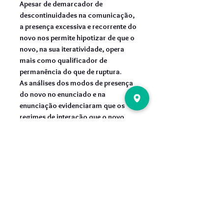
Apesar de demarcador de
descontinuidades na comunicação,
a presença excessiva e recorrente do
novo nos permite hipotizar de que o
novo, na sua iteratividade, opera
mais como qualificador de
permanência do que de ruptura.
As análises dos modos de presença
do novo no enunciado e na
enunciação evidenciaram que os
regimes de interação que o novo
organiza estruturam percursos de
sentido que, mesmo construindo
pertinência e relevância para as
estratégias publicitárias de
cross
media
e multimeios, sempre se
deslocam para os regimes do
acidente (interações regidas pela
lógica da aleatoriedade) e da
programação (interações regidas