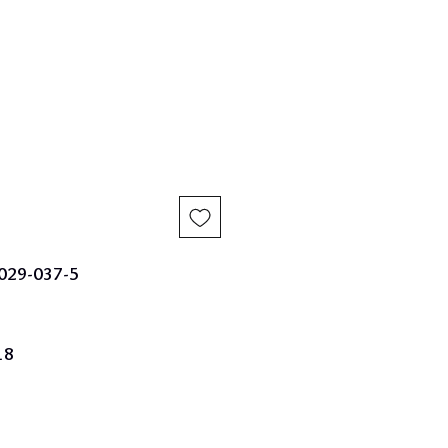
reço
5029-037-5
18