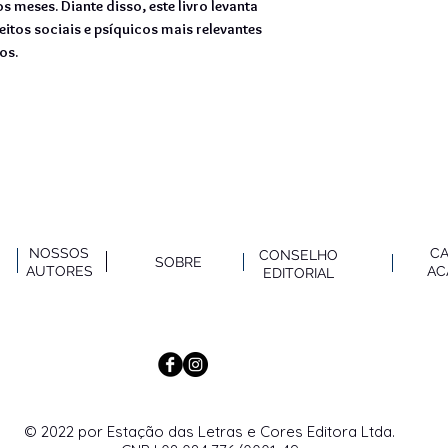
 meses. Diante disso, este livro levanta
itos sociais e psíquicos mais relevantes
os.
NOSSOS
C
CONSELHO
SOBRE
AUTO
RES
AC
EDITORIAL
© 2022 por Estação das Letras e Cores Editora Ltda.