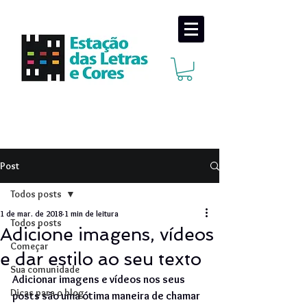
Post
Todos posts
1 de mar. de 2018
1 min de leitura
Todos posts
Adicione imagens, vídeos
Começar
e dar estilo ao seu texto
Sua comunidade
Adicionar imagens e vídeos nos seus 
Dicas para o blog
posts são uma ótima maneira de chamar 