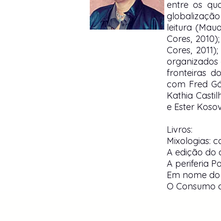
entre os qua
globalizaçã
leitura (Mau
Cores, 2010)
Cores, 2011)
organizados 
fronteiras d
com Fred Gó
Kathia Casti
e Ester Kosov
Livros:
Mixologias: c
A edição do 
A periferia P
Em nome do
O Consumo d