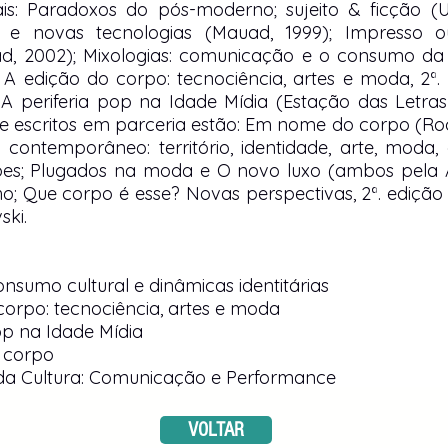
is: Paradoxos do pós-moderno; sujeito & ficção (
o e novas tecnologias (Mauad, 1999); Impresso o
ad, 2002); Mixologias: comunicação e o consumo da 
; A edição do corpo: tecnociência, artes e moda, 2ª
; A periferia pop na Idade Mídia (Estação das Letras 
e escritos em parceria estão: Em nome do corpo (Ro
o contemporâneo: território, identidade, arte, moda
es; Plugados na moda e O novo luxo (ambos pela
lho; Que corpo é esse? Novas perspectivas, 2ª. ediçã
ski.
onsumo cultural e dinâmicas identitárias
corpo: tecnociência, artes e moda
op na Idade Mídia
 corpo
a Cultura: Comunicação e Performance
VOLTAR