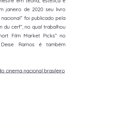
estre em teoria, estética e
m janeiro de 2020 seu livro
nacional” foi publicado pela
i du cerf”, no qual trabalhou
hort Film Market Picks” no
d. Deise Ramos é também
o cinema nacional brasileiro