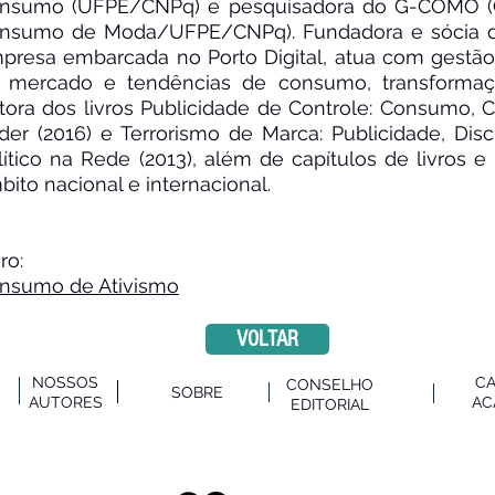
nsumo (UFPE/CNPq) e pesquisadora do G-COMO (
nsumo de Moda/UFPE/CNPq). Fundadora e sócia d
presa embarcada no Porto Digital, atua com gestão
 mercado e tendências de consumo, transformação
tora dos livros Publicidade de Controle: Consumo, Ci
der (2016) e Terrorismo de Marca: Publicidade, Di
lítico na Rede (2013), além de capítulos de livros e
bito nacional e internacional.
ro:
nsumo de Ativismo
VOLTAR
NOSSOS
C
CONSELHO
SOBRE
AUTO
RES
AC
EDITORIAL