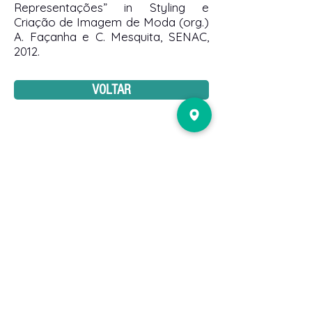
Representações” in Styling e
Criação de Imagem de Moda (org.)
A. Façanha e C. Mesquita, SENAC,
2012.
VOLTAR
PUBLIQUE
CONOSCO
NOSSOS
AUTO
RES
SOBRE
CONSELHO
EDITORIAL
CADASTRO
ACADÊMICO